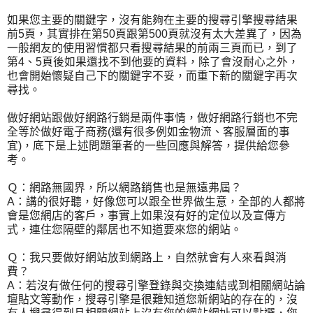
如果您主要的關鍵字，沒有能夠在主要的搜尋引擎搜尋結果
前5頁，其實排在第50頁跟第500頁就沒有太大差異了，因為
一般網友的使用習慣都只看搜尋結果的前兩三頁而已，到了
第4、5頁後如果還找不到他要的資料，除了會沒耐心之外，
也會開始懷疑自己下的關鍵字不妥，而重下新的關鍵字再次
尋找。
做好網站跟做好網路行銷是兩件事情，做好網路行銷也不完
全等於做好電子商務(還有很多例如金物流、客服層面的事
宜)，底下是上述問題筆者的一些回應與解答，提供給您參
考。
Ｑ：網路無國界，所以網路銷售也是無遠弗屆？
A：講的很好聽，好像您可以跟全世界做生意，全部的人都將
會是您網店的客戶，事實上如果沒有好的定位以及宣傳方
式，連住您隔壁的鄰居也不知道要來您的網站。
Ｑ：我只要做好網站放到網路上，自然就會有人來看與消
費？
A：若沒有做任何的搜尋引擎登錄與交換連結或到相關網站論
壇貼文等動作，搜尋引擎是很難知道您新網站的存在的，沒