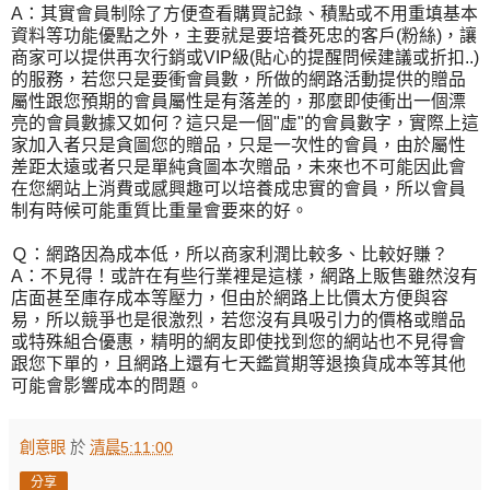
A：其實會員制除了方便查看購買記錄、積點或不用重填基本
資料等功能優點之外，主要就是要培養死忠的客戶(粉絲)，讓
商家可以提供再次行銷或VIP級(貼心的提醒問候建議或折扣..)
的服務，若您只是要衝會員數，所做的網路活動提供的贈品
屬性跟您預期的會員屬性是有落差的，那麼即使衝出一個漂
亮的會員數據又如何？這只是一個"虛"的會員數字，實際上這
家加入者只是貪圖您的贈品，只是一次性的會員，由於屬性
差距太遠或者只是單純貪圖本次贈品，未來也不可能因此會
在您網站上消費或感興趣可以培養成忠實的會員，所以會員
制有時候可能重質比重量會要來的好。
Ｑ：網路因為成本低，所以商家利潤比較多、比較好賺？
A：不見得！或許在有些行業裡是這樣，網路上販售雖然沒有
店面甚至庫存成本等壓力，但由於網路上比價太方便與容
易，所以競爭也是很激烈，若您沒有具吸引力的價格或贈品
或特殊組合優惠，精明的網友即使找到您的網站也不見得會
跟您下單的，且網路上還有七天鑑賞期等退換貨成本等其他
可能會影響成本的問題。
創意眼
於
清晨5:11:00
分享