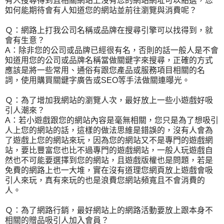
有人搜尋得到且相關網站上沒有您的網站網址可以點選，您
如何能期待會有人知道您的網站並前往瀏覽與消費呢？
Ｑ：網路上打我公司名稱或品牌在搜尋引擎可以找得到，就
會有生意？
A：除非您的公司或品牌已經很有名，否則的話一般人是不會
知道用您的公司或品牌名稱當做關鍵字來搜尋，正確的方式
應該是將一些常用、通俗有跟您產品或服務項目相關的名
詞，使用購買關鍵字廣告或SEO等手法做關連曝光。
Ｑ：為了增加我網站的瀏覽人次，最好放上一些小遊戲好吸
引人潮來？
A：若小遊戲跟您的網站內容是毫無相關，您只是為了想吸引
人上您的網站的話，這樣的做法思維是錯誤的，沒有人會為
了遊戲上您的網站來玩，因為您的網站又不是專門的遊戲網
站，要比豐富您也比不過專門的遊戲網站，一般人玩遊戲自
然也不可能要選擇到您的網站，且遊戲版權也是問題，若是
免費的網路上也一大堆，實在沒有道理您網頁放上遊戲會吸
引人來玩，真有來玩的也是浪費您網站頻寬且不會消費的
人。
Ｑ：為了網路行銷，最好網站上的網路活動要放上跟本身不
相關的贈品吸引人加入會員？