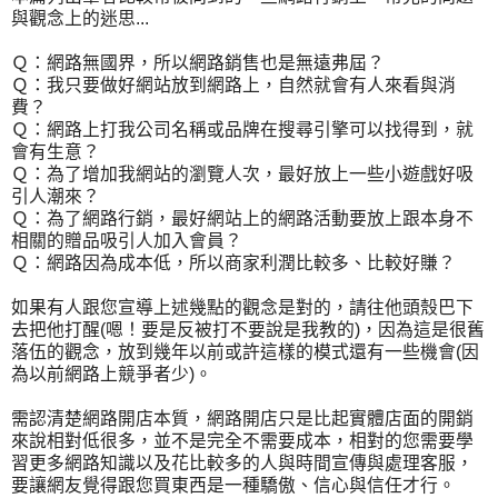
與觀念上的迷思...
Ｑ：網路無國界，所以網路銷售也是無遠弗屆？
Ｑ：我只要做好網站放到網路上，自然就會有人來看與消
費？
Ｑ：網路上打我公司名稱或品牌在搜尋引擎可以找得到，就
會有生意？
Ｑ：為了增加我網站的瀏覽人次，最好放上一些小遊戲好吸
引人潮來？
Ｑ：為了網路行銷，最好網站上的網路活動要放上跟本身不
相關的贈品吸引人加入會員？
Ｑ：網路因為成本低，所以商家利潤比較多、比較好賺？
如果有人跟您宣導上述幾點的觀念是對的，請往他頭殼巴下
去把他打醒(嗯！要是反被打不要說是我教的)，因為這是很舊
落伍的觀念，放到幾年以前或許這樣的模式還有一些機會(因
為以前網路上競爭者少)。
需認清楚網路開店本質，網路開店只是比起實體店面的開銷
來說相對低很多，並不是完全不需要成本，相對的您需要學
習更多網路知識以及花比較多的人與時間宣傳與處理客服，
要讓網友覺得跟您買東西是一種驕傲、信心與信任才行。