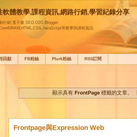
創性軟體教學,課程資訊,網路行銷,學習紀錄分享
,電子書,SEO,O2O,Blogger
gn,,CorelDRAW,HTML,CSS,JavaScript等教學與課程資訊
課程回顧
FB粉絲
Plurk粉絲
RSS訂閱
顯示具有
FrontPage
標籤的文章。
Frontpage與Expression Web