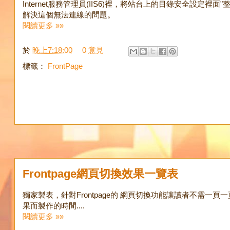
Internet服務管理員(IIS6)裡，將站台上的目錄安全設定裡面"
解決這個無法連線的問題。
閱讀更多 »»
於
晚上7:18:00
0 意見
標籤：
FrontPage
Frontpage網頁切換效果一覽表
獨家製表，針對Frontpage的 網頁切換功能讓讀者不需一
果而製作的時間....
閱讀更多 »»