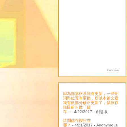
Plurk.com
因為部落格系統有更新，一些用
詞與位置有更換，所以本篇文章
我有做部分修正更新了，儲按存
鈕目前叫做「儲
存...
- 4/22/2017
- 創意眼
請問儲存按扭在
哪？
- 4/21/2017
- Anonymous