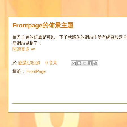
Frontpage的佈景主題
佈景主題的好處是可以一下子就將你的網站中所有網頁設定全
新網站風格了！
閱讀更多 »»
於
凌晨2:05:00
0 意見
標籤：
FrontPage