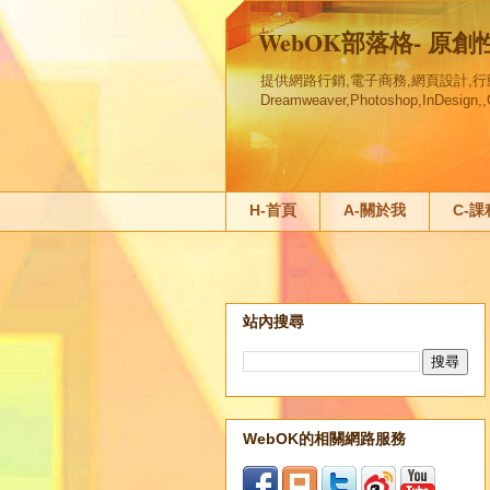
WebOK部落格- 原
提供網路行銷,電子商務,網頁設計,行動行銷
Dreamweaver,Photoshop,InDesi
H-首頁
A-關於我
C-
站內搜尋
WebOK的相關網路服務