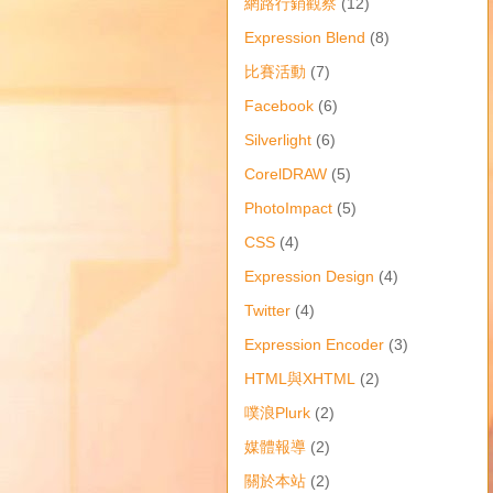
網路行銷觀察
(12)
Expression Blend
(8)
比賽活動
(7)
Facebook
(6)
Silverlight
(6)
CorelDRAW
(5)
PhotoImpact
(5)
CSS
(4)
Expression Design
(4)
Twitter
(4)
Expression Encoder
(3)
HTML與XHTML
(2)
噗浪Plurk
(2)
媒體報導
(2)
關於本站
(2)