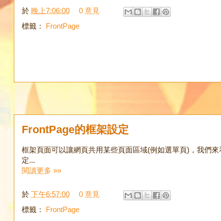
於
晚上7:06:00
0 意見
標籤：
FrontPage
FrontPage的框架設定
框架頁面可以讓網頁共用某些頁面區域(例如選單頁)，我們來看看
定...
閱讀更多 »»
於
下午6:57:00
0 意見
標籤：
FrontPage