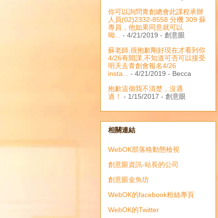
你可以詢問青創總會此課程承辦
人員(02)2332-8558 分機 309 蘇
專員，他如果同意就可以
呦...
- 4/21/2019
- 創意眼
蘇老師,很抱歉剛好現在才看到你
4/26有開課,不知道可否可以接受
明天去青創會報名4/26
insta...
- 4/21/2019
- Becca
抱歉這個我不清楚，沒遇
過！
- 1/15/2017
- 創意眼
相關連結
WebOK部落格動態檢視
創意眼資訊-站長的公司
創意眼金魚坊
WebOK的facebook粉絲專頁
WebOK的Twitter