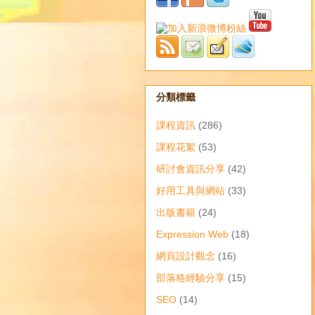
分類標籤
課程資訊
(286)
課程花絮
(53)
研討會資訊分享
(42)
好用工具與網站
(33)
出版書籍
(24)
Expression Web
(18)
網頁設計觀念
(16)
部落格經驗分享
(15)
SEO
(14)