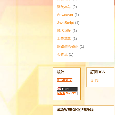
關於本站
(2)
Artweaver
(1)
JavaScript
(1)
域名網址
(1)
工作花絮
(1)
網路錯誤修正
(1)
金物流
(1)
統計
訂閱RSS
訂閱
成為WEBOK的FB粉絲