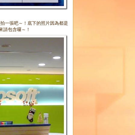
人拍一張吧～！底下的照片因為都是
來請包含囉～！