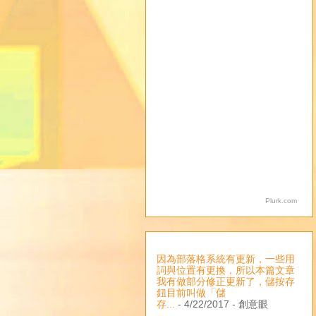
Plurk.com
因為部落格系統有更新，一些用
詞與位置有更換，所以本篇文章
我有做部分修正更新了，儲按存
鈕目前叫做「儲
存...
- 4/22/2017
- 創意眼