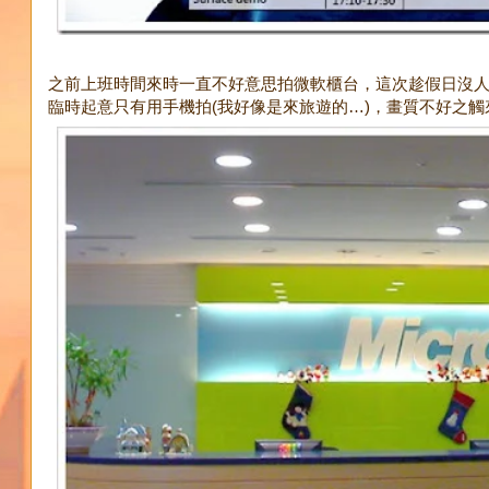
之前上班時間來時一直不好意思拍微軟櫃台，這次趁假日沒
臨時起意只有用手機拍(我好像是來旅遊的…)，畫質不好之觸