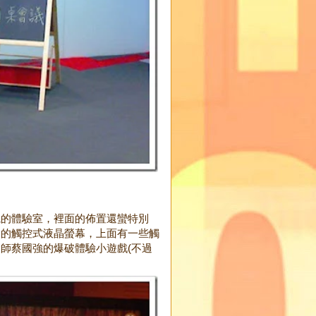
觀的體驗室，裡面的佈置還蠻特別
台的觸控式液晶螢幕，上面有一些觸
師蔡國強的爆破體驗小遊戲(不過