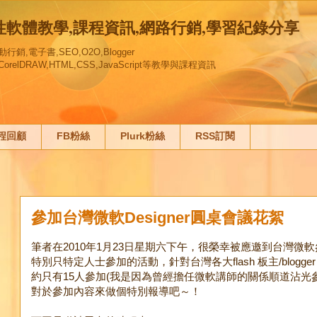
創性軟體教學,課程資訊,網路行銷,學習紀錄分享
,電子書,SEO,O2O,Blogger
gn,,CorelDRAW,HTML,CSS,JavaScript等教學與課程資訊
課程回顧
FB粉絲
Plurk粉絲
RSS訂閱
參加台灣微軟Designer圓桌會議花絮
筆者在2010年1月23日星期六下午，很榮幸被應邀到台灣微軟參
特別只特定人士參加的活動，針對台灣各大flash 板主/blogger
約只有15人參加(我是因為曾經擔任微軟講師的關係順道沾光
對於參加內容來做個特別報導吧～！