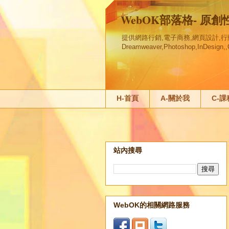
WebOK部落格- 原
提供網路行銷,電子商務,網頁設計,行動行銷
Dreamweaver,Photoshop,InDesi
H-首頁
A-關於我
C-
站內搜尋
WebOK的相關網路服務