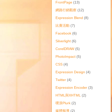
FrontPage
(13)
網路行銷觀察
(12)
Expression Blend
(8)
比賽活動
(7)
Facebook
(6)
Silverlight
(6)
CorelDRAW
(5)
PhotoImpact
(5)
CSS
(4)
Expression Design
(4)
Twitter
(4)
Expression Encoder
(3)
HTML與XHTML
(2)
噗浪Plurk
(2)
媒體報導
(2)