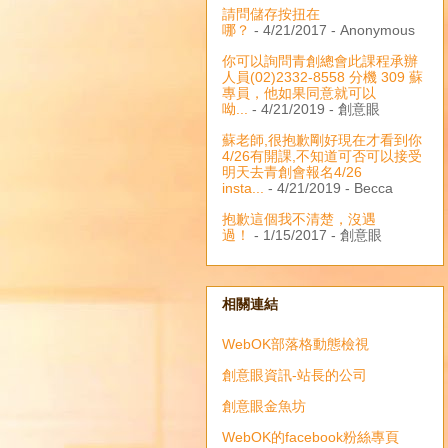
請問儲存按扭在
哪？
- 4/21/2017
- Anonymous
你可以詢問青創總會此課程承辦
人員(02)2332-8558 分機 309 蘇
專員，他如果同意就可以
呦...
- 4/21/2019
- 創意眼
蘇老師,很抱歉剛好現在才看到你
4/26有開課,不知道可否可以接受
明天去青創會報名4/26
insta...
- 4/21/2019
- Becca
抱歉這個我不清楚，沒遇
過！
- 1/15/2017
- 創意眼
相關連結
WebOK部落格動態檢視
創意眼資訊-站長的公司
創意眼金魚坊
WebOK的facebook粉絲專頁