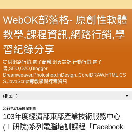
WebOK部落格- 原創性軟體
教學,課程資訊,網路行銷,學
習紀錄分享
提供網路行銷,電子商務,網頁設計,行動行銷,電子
書,SEO,O2O,Blogger
Dreamweaver,Photoshop,InDesign,,CorelDRAW,HTML,CS
S,JavaScript等教學與課程資訊
▼
2014年3月20日 星期四
103年度經濟部東部產業技術服務中心
(工研院)系列電腦培訓課程「Facebook