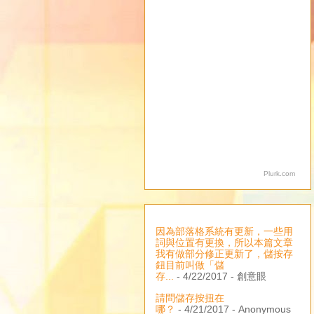
Plurk.com
因為部落格系統有更新，一些用
詞與位置有更換，所以本篇文章
我有做部分修正更新了，儲按存
鈕目前叫做「儲
存...
- 4/22/2017
- 創意眼
請問儲存按扭在
哪？
- 4/21/2017
- Anonymous