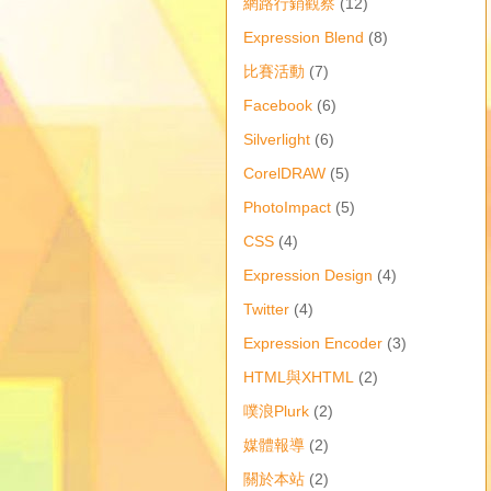
網路行銷觀察
(12)
Expression Blend
(8)
比賽活動
(7)
Facebook
(6)
Silverlight
(6)
CorelDRAW
(5)
PhotoImpact
(5)
CSS
(4)
Expression Design
(4)
Twitter
(4)
Expression Encoder
(3)
HTML與XHTML
(2)
噗浪Plurk
(2)
媒體報導
(2)
關於本站
(2)