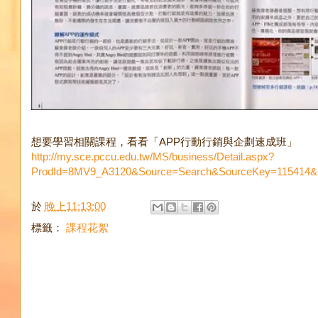
想要學習相關課程，看看「APP行動行銷與企劃速成班」
http://my.sce.pccu.edu.tw/MS/business/Detail.aspx?
ProdId=8MV9_A3120&Source=Search&SourceKey=115414&
於
晚上11:13:00
標籤：
課程花絮