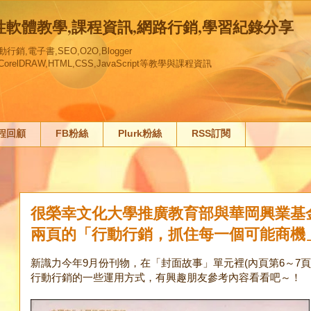
創性軟體教學,課程資訊,網路行銷,學習紀錄分享
,電子書,SEO,O2O,Blogger
gn,,CorelDRAW,HTML,CSS,JavaScript等教學與課程資訊
課程回顧
FB粉絲
Plurk粉絲
RSS訂閱
很榮幸文化大學推廣教育部與華岡興業基
兩頁的「行動行銷，抓住每一個可能商機
新識力今年9月份刊物，在「封面故事」單元裡(內頁第6～7
行動行銷的一些運用方式，有興趣朋友參考內容看看吧～！