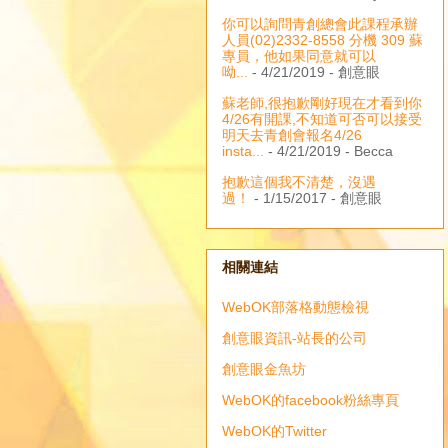
你可以詢問青創總會此課程承辦
人員(02)2332-8558 分機 309 蘇
專員，他如果同意就可以
呦...
- 4/21/2019
- 創意眼
蘇老師,很抱歉剛好現在才看到你
4/26有開課,不知道可否可以接受
明天去青創會報名4/26
insta...
- 4/21/2019
- Becca
抱歉這個我不清楚，沒遇
過！
- 1/15/2017
- 創意眼
相關連結
WebOK部落格動態檢視
創意眼資訊-站長的公司
創意眼金魚坊
WebOK的facebook粉絲專頁
WebOK的Twitter