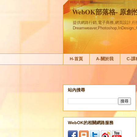
WebOK部落格- 原
提供網路行銷,電子商務,網頁設計,行動行銷
Dreamweaver,Photoshop,InDesi
H-首頁
A-關於我
C-
站內搜尋
WebOK的相關網路服務