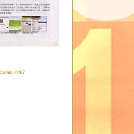
CataId=0407