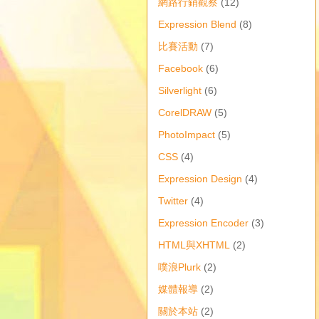
網路行銷觀察
(12)
Expression Blend
(8)
比賽活動
(7)
Facebook
(6)
Silverlight
(6)
CorelDRAW
(5)
PhotoImpact
(5)
CSS
(4)
Expression Design
(4)
Twitter
(4)
Expression Encoder
(3)
HTML與XHTML
(2)
噗浪Plurk
(2)
媒體報導
(2)
關於本站
(2)