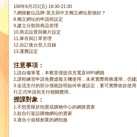
106年6月2日(五) 18:30-21:30
7.網路數位品牌-英文與中文獨立網址那個好？
8.獨立網址的申請與設定
9.建立分類與商品管理
10.商店設置與圖片設定
11.庫存與訂單管理
12.自訂後台登入目錄
13.運費設定
注意事項：
1.請自備筆電，本教室僅提供充電及WIFI網路
2.課程練習申請免費虛擬主機使用，未來實際商務運用，仍
3.金流支付的部分僅能說明如何串連設定，要可實際收款使
行正式申請與支付相關費用。
授課對象：
1.不想受限於拍賣或購物中心的網路賣家
2.欲自行架設購物網站的賣家
3.適合小規模創業的網拍族