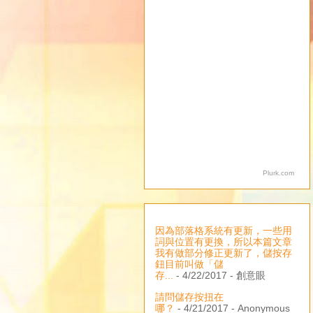
Plurk.com
因為部落格系統有更新，一些用
詞與位置有更換，所以本篇文章
我有做部分修正更新了，儲按存
鈕目前叫做「儲
存...
- 4/22/2017
- 創意眼
請問儲存按扭在
哪？
- 4/21/2017
- Anonymous