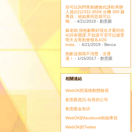
你可以詢問青創總會此課程承辦
人員(02)2332-8558 分機 309 蘇
專員，他如果同意就可以
呦...
- 4/21/2019
- 創意眼
蘇老師,很抱歉剛好現在才看到你
4/26有開課,不知道可否可以接受
明天去青創會報名4/26
insta...
- 4/21/2019
- Becca
抱歉這個我不清楚，沒遇
過！
- 1/15/2017
- 創意眼
相關連結
WebOK部落格動態檢視
創意眼資訊-站長的公司
創意眼金魚坊
WebOK的facebook粉絲專頁
WebOK的Twitter