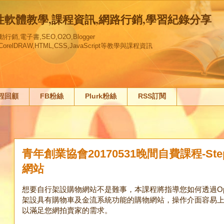
創性軟體教學,課程資訊,網路行銷,學習紀錄分享
,電子書,SEO,O2O,Blogger
gn,,CorelDRAW,HTML,CSS,JavaScript等教學與課程資訊
課程回顧
FB粉絲
Plurk粉絲
RSS訂閱
青年創業協會20170531晚間自費課程-Step
網站
想要自行架設購物網站不是難事，本課程將指導您如何透過OpenCar
架設具有購物車及金流系統功能的購物網站，操作介面容易
以滿足您網拍賣家的需求。