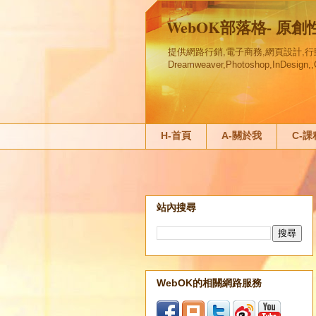
WebOK部落格- 原
提供網路行銷,電子商務,網頁設計,行動行銷
Dreamweaver,Photoshop,InDesi
H-首頁
A-關於我
C-
站內搜尋
WebOK的相關網路服務