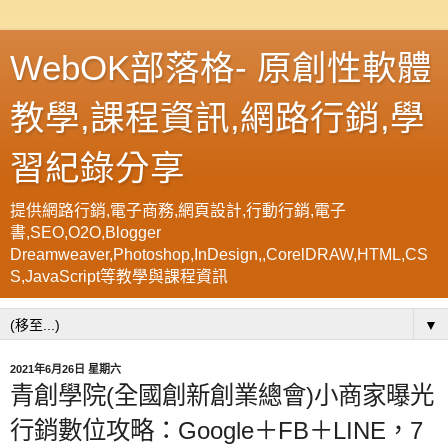
WebOK部落格- 原創性軟體
教學,課程資訊,網路行銷,學
習紀錄分享
提供網路行銷,電子商務,網頁設計,行動行銷,電子
書,SEO,O2O,Blogger
Dreamweaver,Photoshop,InDesign,,CorelDRAW,HTML,CS
S,JavaScript等教學與課程資訊
▼
2021年6月26日 星期六
青創學院(全國創新創業總會)小商家曝光
行銷數位攻略：Google＋FB＋LINE，7